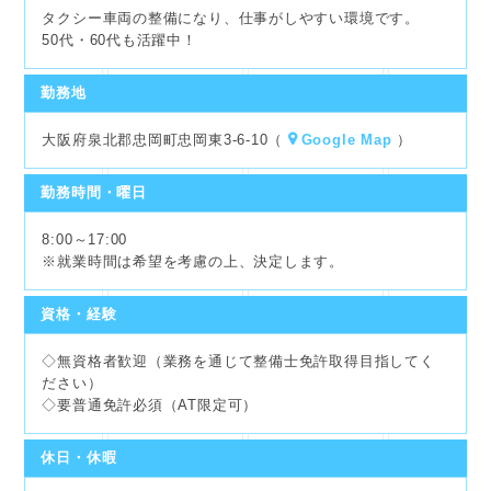
～当社は秋田県から岡山県まで50社展開している梅田交通グルー
タクシー車両の整備になり、仕事がしやすい環境です。
プです～
50代・60代も活躍中！
勤務地
大阪府泉北郡忠岡町忠岡東3-6-10（
Google Map
）
勤務時間・曜日
8:00～17:00
※就業時間は希望を考慮の上、決定します。
資格・経験
◇無資格者歓迎（業務を通じて整備士免許取得目指してく
ださい）
◇要普通免許必須（AT限定可）
休日・休暇