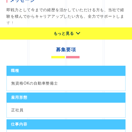
メッセージ
即戦力として今までの経歴を活かしていただける方も、当社で経
験を積んでからキャリアアップしたい方も、全力でサポートしま
す！
もっと見る
タクシー専用車両のJPNTAXIや、アルファードなど様々な車種
の整備にもチャレンジしていただけます。
時には車両のラッピング作業を行うことも！
募集要項
対応する車両が決まっており、整備士が営業などをすることもあ
りません。
関わるのはグループ内のスタッフのみになります。
職種
数をこなせばこなすほど整備の知識を深めることができ、対応で
無資格OKの自動車整備士
きる事案も増えていきますよ。
残業せずに帰れるよう作業を進めていますので、ほとんど残業な
雇用形態
しで明るいうちに帰ることができますよ。
正社員
《会社の雰囲気》
少人数の会社なので家庭的な雰囲気の中で、色々相談しながら働
仕事内容
くことができますよ。