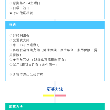
◇原則第2・4土曜日
◇日曜・祝日
★その他応相談
待遇
◇昇給制度有
◇交通費支給
◇車・バイク通勤可
◇各種社会保険完備（健康保険・厚生年金・雇用保険・労
災保険）
◇★定年70才（73歳迄再雇用制度有）
◇試用期間3ヵ月有（条件同一）
※各種待遇には規定有
応募方法
応募方法