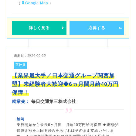
（
Google Map
）
詳しく見る
応募する
更新日：
2026-06-25
正社員
【業界最大手／日本交通グループ関西加
盟】未経験者大歓迎◆6ヵ月間月給40万円
保障！
就業先
毎日交通第三株式会社
給与
乗務開始から最長6ヶ月間 月給40万円給与保障 ★総額が
保障金額を上回る歩合をあげればそのまま支給いたしま