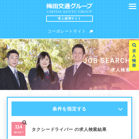
求人採用サイト
コーポレートサイト
SEARCH
MESSAGE
JOB SEARCH
求人検索
求職者の皆様へ
求人検索
INTERVIEW
FAQ
条件を指定する
スタッフインタビュー
よくある質問
114
タクシードライバー の求人検索結果
RESULT