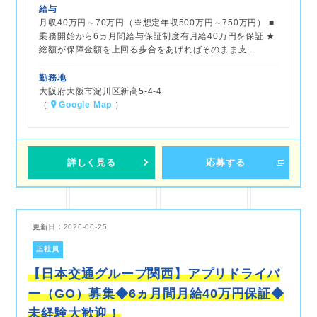
給与
月収40万円～70万円（※想定年収500万円～750万円） ■
乗務開始から6ヵ月間給与保証制度有月給40万円を保証 ★
総額が保障金額を上回る歩合をあげればそのまま支…
勤務地
大阪府大阪市淀川区新高5-4-4
（
Google Map
）
詳しく見る
応募する
更新日：
2026-06-25
正社員
【日本交通グループ関西】アプリドライバ
ー（GO）募集◆6ヵ月間月給40万円保証◆
未経験大歓迎！