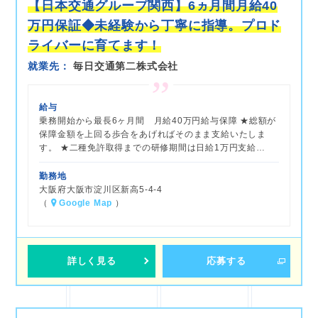
【日本交通グループ関西】6ヵ月間月給40
万円保証◆未経験から丁寧に指導。プロド
ライバーに育てます！
就業先
毎日交通第二株式会社
給与
乗務開始から最長6ヶ月間 月給40万円給与保障 ★総額が
保障金額を上回る歩合をあげればそのまま支給いたしま
す。 ★二種免許取得までの研修期間は日給1万円支給…
勤務地
大阪府大阪市淀川区新高5-4-4
（
Google Map
）
詳しく見る
応募する