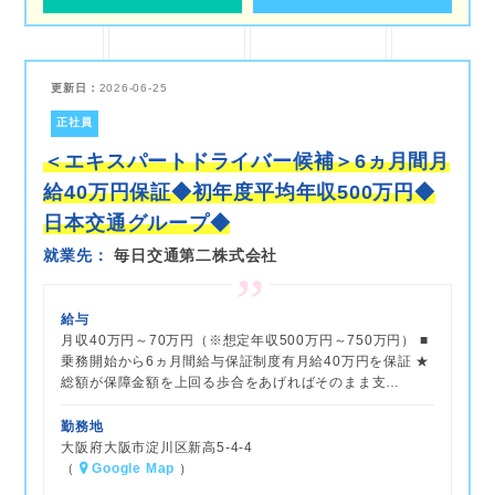
更新日：
2026-06-25
正社員
＜エキスパートドライバー候補＞6ヵ月間月
給40万円保証◆初年度平均年収500万円◆
日本交通グループ◆
就業先
毎日交通第二株式会社
給与
月収40万円～70万円（※想定年収500万円～750万円） ■
乗務開始から6ヵ月間給与保証制度有月給40万円を保証 ★
総額が保障金額を上回る歩合をあげればそのまま支…
勤務地
大阪府大阪市淀川区新高5-4-4
（
Google Map
）