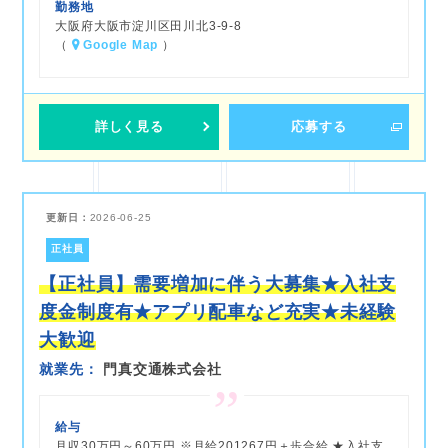
勤務地
大阪府大阪市淀川区田川北3-9-8
（
Google Map
）
詳しく見る
応募する
更新日：
2026-06-25
正社員
【正社員】需要増加に伴う大募集★入社支
度金制度有★アプリ配車など充実★未経験
大歓迎
就業先
門真交通株式会社
給与
月収30万円～60万円 ※月給201267円＋歩合給 ★入社支