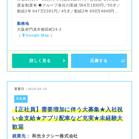
度金制度有 ◆グループ各社の実績 564万1830円／50才／
勤続2年 647万2391円／45才／勤続2年 650万4840円…
勤務地
大阪府門真市柳田町24-2
（
Google Map
）
詳しく見る
応募する
更新日：
2026-06-25
正社員
【正社員】需要増加に伴う大募集★入社祝
い金支給★アプリ配車など充実★未経験大
歓迎
就業先
和光タクシー株式会社