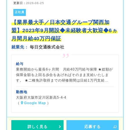
更新日：
2026-06-25
正社員
【業界最大手／日本交通グループ関西加
盟】2023年9月開設◆未経験者大歓迎◆6ヵ
月間月給40万円保証
就業先
毎日交通株式会社
給与
乗務開始から最長6ヶ月間 月給40万円給与保障 ★総額が
保障金額を上回る歩合をあげればそのまま支給いたしま
す。 ★二種免許取得までの研修期間は日給1万円支給…
勤務地
大阪府大阪市淀川区新高5-4-4
（
Google Map
）
詳しく見る
応募する