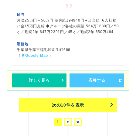
給与
月収25万円～50万円 ※月給194940円＋歩合給 ★入社祝
い金15万円支給 ◆グループ各社の実績 564万1830円／50
才／勤続2年 647万2391円／45才／勤続2年 650万484…
勤務地
千葉県千葉市稲毛区園生町666
（
Google Map
）
詳しく見る
応募する
次の10件を表示
1
>
≫