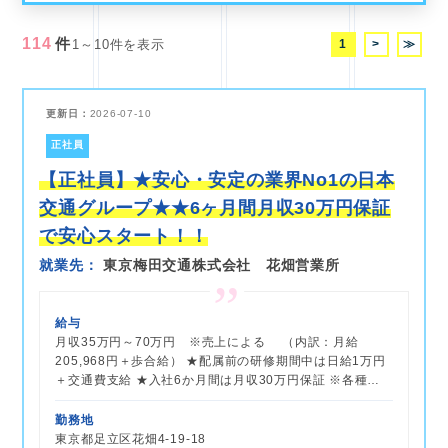
114
件
1
>
≫
1～10件を表示
更新日：
2026-07-10
正社員
【正社員】★安心・安定の業界No1の日本
交通グループ★★6ヶ月間月収30万円保証
で安心スタート！！
就業先
東京梅田交通株式会社 花畑営業所
給与
月収35万円～70万円 ※売上による （内訳：月給
205,968円＋歩合給） ★配属前の研修期間中は日給1万円
＋交通費支給 ★入社6か月間は月収30万円保証 ※各種…
勤務地
東京都足立区花畑4-19-18