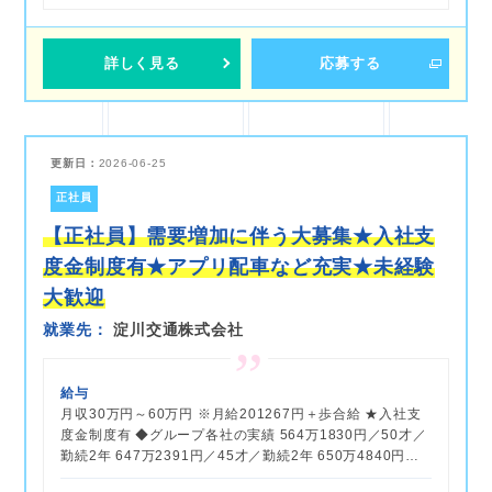
詳しく見る
応募する
更新日：
2026-06-25
正社員
【正社員】需要増加に伴う大募集★入社支
度金制度有★アプリ配車など充実★未経験
大歓迎
就業先
淀川交通株式会社
給与
月収30万円～60万円 ※月給201267円＋歩合給 ★入社支
度金制度有 ◆グループ各社の実績 564万1830円／50才／
勤続2年 647万2391円／45才／勤続2年 650万4840円…