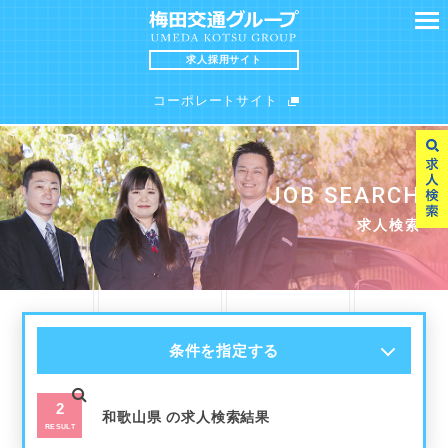
求人採用サイト
コーポレートサイト
SEARCH
MESSAGE
JOB SEARCH
求人検索
求職者の皆様へ
求人検索
INTERVIEW
FAQ
条件を指定する
スタッフインタビュー
よくある質問
2
和歌山県 の求人検索結果
RESULT