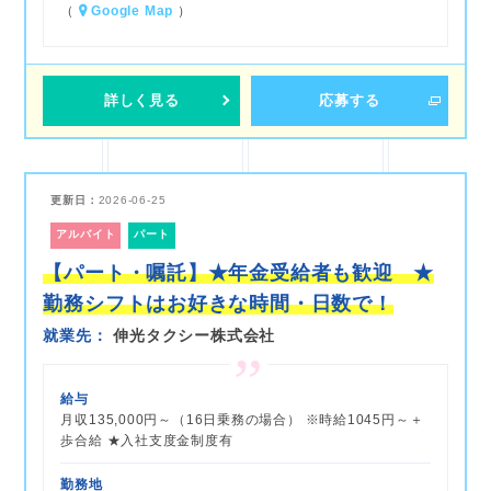
（
Google Map
）
詳しく見る
応募する
更新日：
2026-06-25
アルバイト
パート
【パート・嘱託】★年金受給者も歓迎 ★
勤務シフトはお好きな時間・日数で！
就業先
伸光タクシー株式会社
給与
月収135,000円～（16日乗務の場合） ※時給1045円～＋
歩合給 ★入社支度金制度有
勤務地