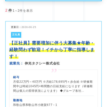
2
件
1～2件を表示
更新日：
2026-06-25
正社員
【正社員】需要増加に伴う大募集★年齢・
経験問わず歓迎！イチから丁寧に指導しま
す！
就業先
伸光タクシー株式会社
給与
月収22万円～40万円 ※月給178,695円＋歩合給 ※研修期
間中は時給1045円×時間数の日給支給になります（研修期
間は個人の習得状況によります） ◆グループ各社…
勤務地
和歌山県和歌山市小雑賀677－1